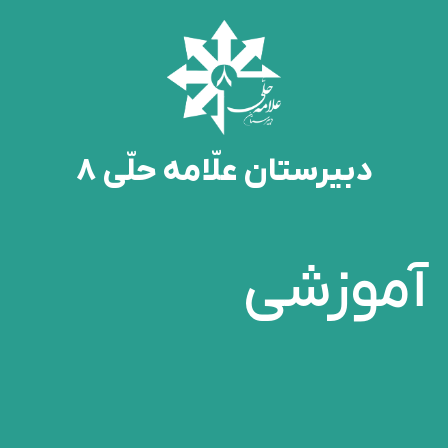
دبیرستان علّامه حلّی 8
آموزشی